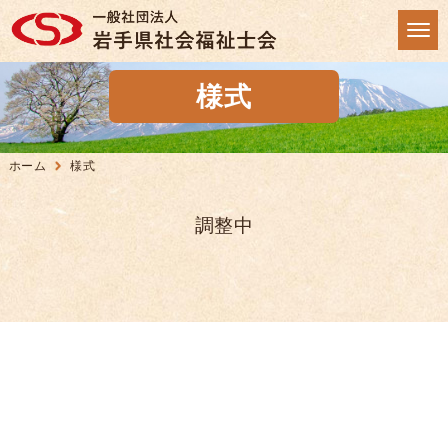
様式
ホーム
様式
調整中