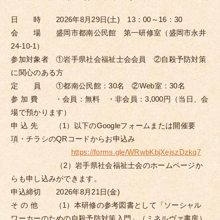
日 時 2026年8月29日(土) 13：00～16：30
会 場 盛岡市都南公民館 第一研修室（盛岡市永井
24-10-1）
参加対象者 ①岩手県社会福祉士会会員 ②自殺予防対策
に関心のある方
定 員 ①都南公民館：30名 ②Web室：30名
参 加 費 ・会員：無料 ・非会員：3,000円（当日、会
場で預かります）
申 込 先 （1）以下のGoogleフォームまたは開催要
項・チラシのQRコードからお申込み
https://forms.gle/WRwbKbjXejszDzkq7
（2）岩手県社会福祉士会のホームページか
らも申し込みができます。
申込締切 2026年8月21日(金)
そ の 他 （1）本研修の参考図書として「ソーシャル
ワーカーのための自殺予防対策入門」（ミネルヴァ書房）