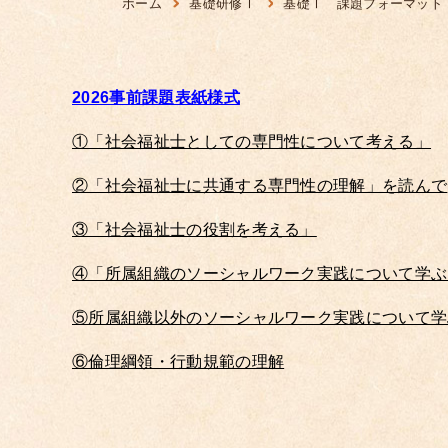
ホーム
基礎研修Ⅰ
基礎Ⅰ 課題フォーマット
2026事前課題表紙様式
①「社会福祉士としての専門性について考える」
②「社会福祉士に共通する専門性の理解」を読んで
③「社会福祉士の役割を考える」
④「所属組織のソーシャルワーク実践について学ぶ
⑤所属組織以外のソーシャルワーク実践について学
⑥倫理綱領・行動規範の理解